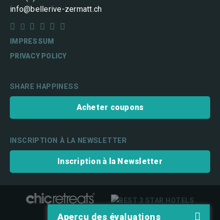
info@bellerive-zermatt.ch






IMPRESSUM
PRIVACY POLICY
SHARE HAPPINESS
Acheter coupons
INSCRIPTION À LA NEWSLETTER
Inscription à la Newsletter
Aperçu des évaluations