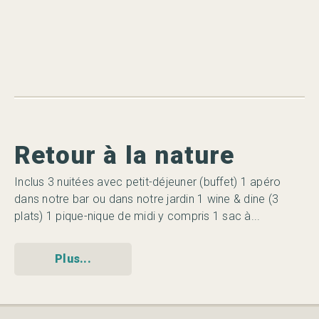
Retour à la nature
G
Inclus 3 nuitées avec petit-déjeuner (buffet) 1 apéro
In
dans notre bar ou dans notre jardin 1 wine & dine (3
hé
plats) 1 pique-nique de midi y compris 1 sac à...
ap
Plus...