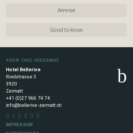
Anreise
Good to know
YOUR CHIC HIDEAWAY.
b
Hotel Bellerive
Riedstrasse 3
3920
Zermatt
+41 (0)27 966 74 74
info@bellerive-zermatt.ch






IMPRESSUM