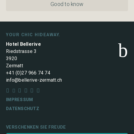
Good to know
YOUR CHIC HIDEAWAY.
b
Hotel Bellerive
Riedstrasse 3
3920
Zermatt
+41 (0)27 966 74 74
info@bellerive-zermatt.ch






IMPRESSUM
DATENSCHUTZ
VERSCHENKEN SIE FREUDE